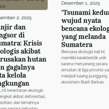
Desember 1, 2025
‘Tsunami kedua
ember 2, 2025
wujud nyata
njir dan
bencana ekolog
ngsor di
yang melanda
matra: Krisis
Sumatera
ologis akibat
Bencana ekologis kali ini
rusakan hutan
memiliki karakteristik unik
karena menyerang secara
n gagalnya
simultan di tiga provinsi y
ta kelola
menjadi tulang punggung
ingkungan
ekosistem Bukit Barisan.
HI: kerentanan ekologis
ngkat akibat deforestasi,
ploitasi, dan lemahnya
pons negara terhadap