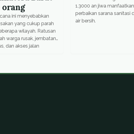
 orang
1.3000 an jiwa manfaatkan
perbaikan sarana sanitasi 
cana ini menyebabkan
air bersih.
usakan yang cukup parah
beberapa wilayah. Ratusan
ah warga rusak, jembatan
s, dan akses jalan
utus. Sampai saat ini akses
n Padang-Bukittinggi via
ang Panjang tidak bisa
wati.