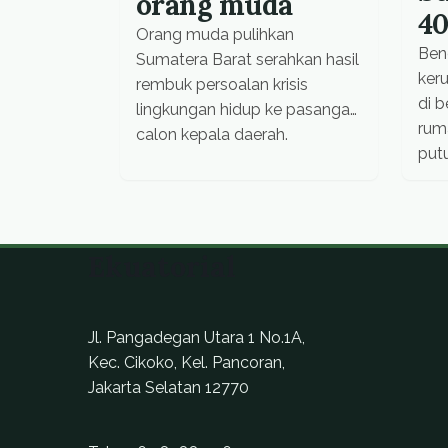
orang muda
40
Orang muda pulihkan
Ben
Sumatera Barat serahkan hasil
ker
rembuk persoalan krisis
di 
lingkungan hidup ke pasangan
rum
calon kepala daerah.
putu
terp
jala
Pad
dile
Ekuatorial
Jl. Pangadegan Utara 1 No.1A,
Kec. Cikoko, Kel. Pancoran,
Jakarta Selatan 12770