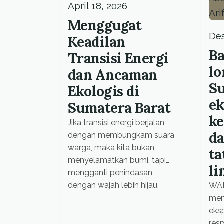
April 18, 2026
Menggugat
Des
Keadilan
Ba
Transisi Energi
lo
dan Ancaman
Su
Ekologis di
ek
Sumatera Barat
ke
Jika transisi energi berjalan
da
dengan membungkam suara
warga, maka kita bukan
ta
menyelamatkan bumi, tapi
l
mengganti penindasan
dengan wajah lebih hijau.
WAL
meni
eks
res