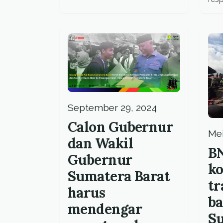
peri
per
mas
September 29, 2024
Calon Gubernur
Mei
dan Wakil
BN
Gubernur
ko
Sumatera Barat
tr
harus
b
mendengar
Su