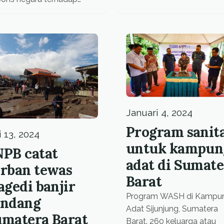
ngatan dini serta
lindungan ruang hidup
yarakat.
Januari 4, 2024
Program sanita
 13, 2024
untuk kampun
PB catat
adat di Sumate
rban tewas
Barat
agedi banjir
Program WASH di Kampu
andang
Adat Sijunjung, Sumatera
matera Barat
Barat. 260 keluarga atau