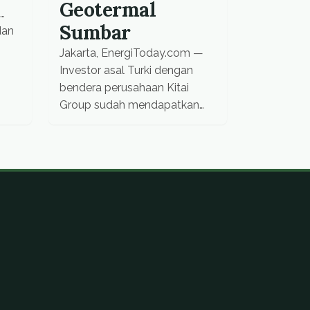
Geotermal
Sumbar
dan
Jakarta, EnergiToday.com —
Investor asal Turki dengan
bendera perusahaan Kitai
Group sudah mendapatkan
dokumen perizinan melakukan
survei potensi panas bumi
atau geotermal di dua lokasi
yang dimiliki Sumatera Barat.
Menurut Kepala Badan
Koordinasi Penanaman Modal
Provinsi (BKPMD) Sumbar,
Masruz Zein, pihaknya baru
saja bertemu dengan investor
asal Turki itu dan mereka akan
langsung menghadap