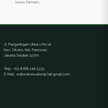
kasus Demam
Berdarah. Namun
para ahli
mengatakan
perubahan iklim
Ekuatorial
menghadirkan
ancaman baru dan
berpotensi memicu
Jl. Pangadegan Utara 1 No.1A,
peningkatan kasus.
Kec. Cikoko, Kel. Pancoran,
Jakarta Selatan 12770
Telp.:
+62 8788 246 5333
E-Mail : editorial.ekuatorial [at] gmail.com