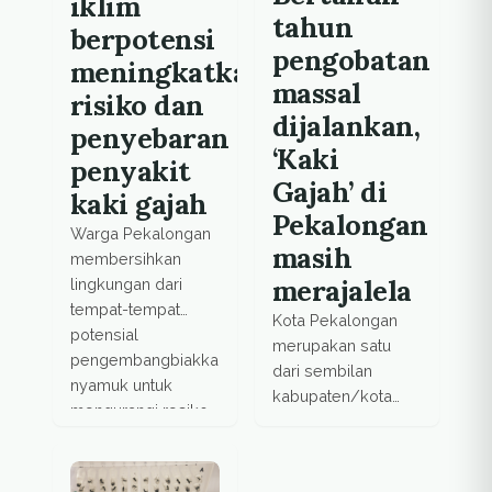
iklim
tahun
berpotensi
pengobatan
meningkatkan
massal
risiko dan
dijalankan,
penyebaran
‘Kaki
penyakit
Gajah’ di
kaki gajah
Pekalongan
Warga Pekalongan
masih
membersihkan
merajalela
lingkungan dari
tempat-tempat
Kota Pekalongan
potensial
merupakan satu
pengembangbiakkan
dari sembilan
nyamuk untuk
kabupaten/kota
mengurangi resiko
endemis filariasis di
penyebaran
Jawa Tengah.
filariasis.
Kepatuhan warga