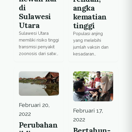
di
angka
Sulawesi
kematian
Utara
tinggi
Sulawesi Utara
Populasi anjing
memiliki risiko tinggi
yang melebihi
transmisi penyakit
jumlah vaksin dan
zoonosis dari satwa
kesadaran
liar ke ternak
masyarakat yang
domestik hingga
rendah membuat
manusia.
rabies terus
menghantui
Sulawesi Utara.
Februari 20,
Februari 17,
2022
2022
Perubahan
Bertahun-