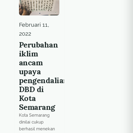
serta faktor
lingkungan
berperan besar
dalam upaya
Februari 11,
pencegahan
2022
penularan penyakit
ini.
Perubahan
iklim
ancam
upaya
pengendalian
DBD di
Kota
Semarang
Kota Semarang
dinilai cukup
berhasil menekan