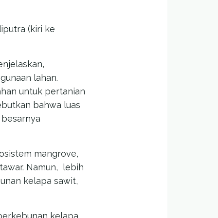
putra (kiri ke
enjelaskan,
ggunaan lahan.
ahan untuk pertanian
yebutkan bahwa luas
n besarnya
kosistem mangrove,
 tawar. Namun, lebih
bunan kelapa sawit,
 perkebunan kelapa