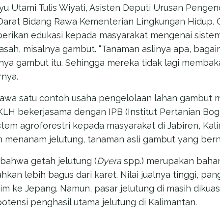
u Utami Tulis Wiyati, Asisten Deputi Urusan Pengen
Darat Bidang Rawa Kementerian Lingkungan Hidup. O
berikan edukasi kepada masyarakat mengenai sistem
asah, misalnya gambut. “Tanaman aslinya apa, baga
ya gambut itu. Sehingga mereka tidak lagi membak
rnya.
a satu contoh usaha pengelolaan lahan gambut mel
KLH bekerjasama dengan IPB (Institut Pertanian Bog
em agroforestri kepada masyarakat di Jabiren, Kal
n menanam jelutung, tanaman asli gambut yang bernil
ahwa getah jelutung (
Dyera
spp.) merupakan baha
ahkan lebih bagus dari karet. Nilai jualnya tinggi, pa
irim ke Jepang. Namun, pasar jelutung di masih dikua
otensi penghasil utama jelutung di Kalimantan.