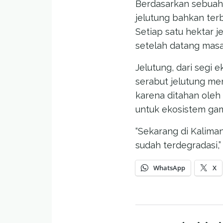
Berdasarkan sebuah 
jelutung bahkan ter
Setiap satu hektar j
setelah datang masa
Jelutung, dari segi 
serabut jelutung men
karena ditahan oleh
untuk ekosistem ga
“Sekarang di Kalim
sudah terdegradasi,
WhatsApp
X