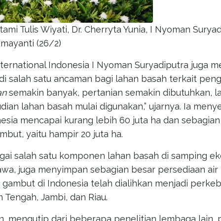
mi Tulis Wiyati, Dr. Cherryta Yunia, I Nyoman Suryadi
imayanti (26/2)
nternational Indonesia I Nyoman Suryadiputra juga m
adi salah satu ancaman bagi lahan basah terkait pen
an
semakin banyak, pertanian semakin dibutuhkan, l
dian lahan basah mulai digunakan,” ujarnya. Ia men
nesia mencapai kurang lebih 60 juta ha dan sebagia
but, yaitu hampir 20 juta ha.
gai salah satu komponen lahan basah di samping e
rawa, juga menyimpan sebagian besar persediaan air
n gambut di Indonesia telah dialihkan menjadi perke
n Tengah, Jambi, dan Riau.
 mengutip dari beberapa penelitian lembaga lain,