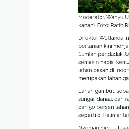
Moderator, Wahyu Uta
kanan). Foto: Ratih R
Direktur Wetlands I
pertanian kini menj
“Jumlah penduduk
k
semakin habis, kemu
lahan basah di Indo
merupakan lahan gam
Lahan gambut, seba
sungai, danau, dan 
dari 50 persen laha
seperti di Kalimanta
Nyoman mengatakan,