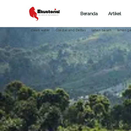
Beranda
Artikel
PANGAN
HUTAN
JAWA
KALIMANTAN
MALUKU
clean water
Coastal and Deltas
lahan basah
lahan g