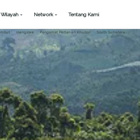
Wilayah
Network
Tentang Kami
PAPUA
ambut
mangrove
Pengamat Pertanian Khudori
South Sumatera