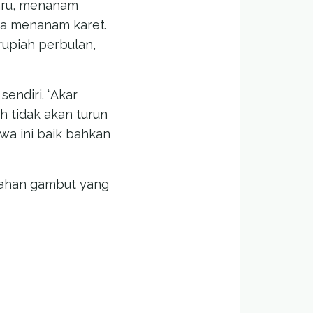
baru, menanam
da menanam karet.
rupiah perbulan,
endiri. “Akar
h tidak akan turun
wa ini baik bahkan
lahan gambut yang