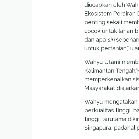
diucapkan oleh Wahy
Ekosistem Perairan 
penting sekali mem
cocok untuk lahan b
dan apa
sih
sebenarn
untuk pertanian,” uja
Wahyu Utami membaw
Kalimantan Tengah.“
memperkenalkan sist
Masyarakat diajarka
Wahyu mengatakan b
berkualitas tinggi, b
tinggi, terutama dik
Singapura, padahal p