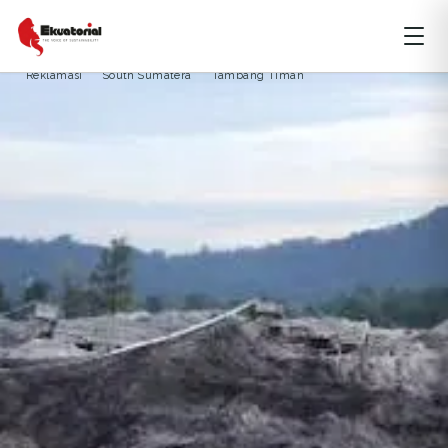
ENERGI
JAWA
KALIMANTAN
NUSA TENGGARA
PAPUA
Aneka Tambang
Bangka
Central Sulawesi
Coastal and Deltas
Reklamasi
South Sumatera
Tambang Timah