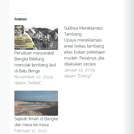
Related
Sulitnya Mereklamasi
Tambang
Upaya mereklamasi
areal bekas tambang
jelas bukan pekerjaan
Persatuan masyarakat
mudah. Pasalnya, jika
Bangka Belitung
dilakukan secara
menolak tambang laut
sembarangan, alih-alih
Januari 14, 2009
di Batu Beriga
mengembalikan
dalam "Energi"
November 10, 2024
kelestarian lahan,
dalam "Artikel"
malah menimbulkan
ancaman lingkungan
lebih dahsyat. Sebab
proyek reklamasi tak
melulu bicara soal
menghutankan
Sejarah timah di Bangka
kembali areal bekas
dari masa ke masa
pertambangan.Upaya
Februari 12, 2021