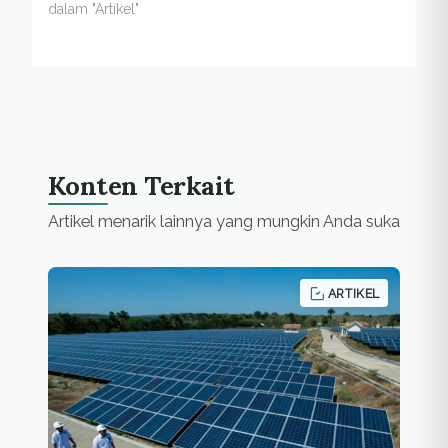
mereklamasi areal
dalam "Artikel"
bekas tambang jelas
bukan pekerjaan
mudah. Pasalnya, jika
dilakukan secara
sembarangan, alih-
alih…
Konten Terkait
Artikel menarik lainnya yang mungkin Anda suka
ARTIKEL