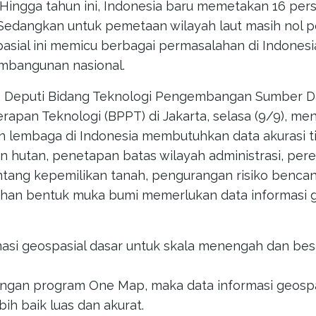
– Hingga tahun ini, Indonesia baru memetakan 16 per
. Sedangkan untuk pemetaan wilayah laut masih nol
asial ini memicu berbagai permasalahan di Indonesia
mbangunan nasional.
, Deputi Bidang Teknologi Pengembangan Sumber 
apan Teknologi (BPPT) di Jakarta, selasa (9/9), men
an lembaga di Indonesia membutuhkan data akurasi ti
hutan, penetapan batas wilayah administrasi, pere
tang kepemilikan tanah, pengurangan risiko bencan
an bentuk muka bumi memerlukan data informasi g
masi geospasial dasar untuk skala menengah dan bes
gan program One Map, maka data informasi geospas
bih baik luas dan akurat.