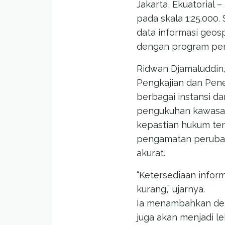
Jakarta, Ekuatorial 
pada skala 1:25.000
data informasi geosp
dengan program pe
Ridwan Djamaluddin
Pengkajian dan Pener
berbagai instansi d
pengukuhan kawasan 
kepastian hukum ten
pengamatan perubah
akurat.
“Ketersediaan infor
kurang,” ujarnya.
Ia menambahkan den
juga akan menjadi le