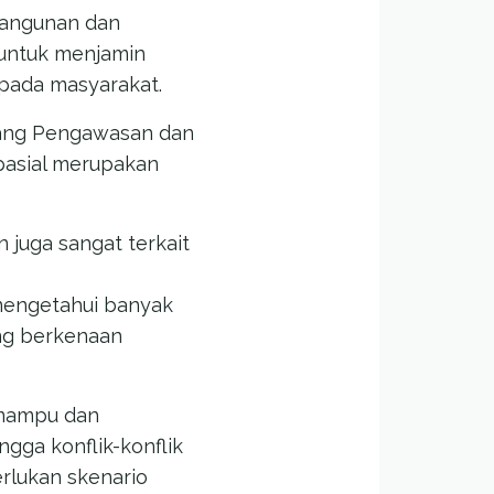
bangunan dan
 untuk menjamin
epada masyarakat.
idang Pengawasan dan
asial merupakan
 juga sangat terkait
 mengetahui banyak
ang berkenaan
 mampu dan
ga konflik-konflik
erlukan skenario