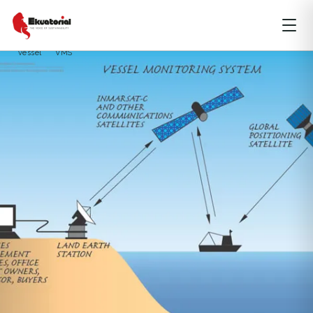
ARTIKEL
LAUT DAN MARITIM
MALUKU
PAPUA
Central Sulawesi
Illegal Fishing
kelautan perikanan
Oceans
vessel
VMS