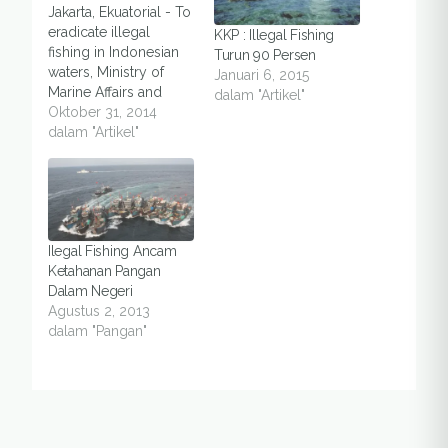
Jakarta, Ekuatorial - To
eradicate illegal
KKP : Illegal Fishing
fishing in Indonesian
Turun 90 Persen
waters, Ministry of
Januari 6, 2015
Marine Affairs and
dalam "Artikel"
Fisheries will
Oktober 31, 2014
implement monitoring
dalam "Artikel"
system for vessels, or
dubbed as VMS, said
a senior official, on
Friday (31/100, in
Jakarta. "With VMS
Ilegal Fishing Ancam
[Vessel Monitoring
Ketahanan Pangan
System], we will be
Dalam Negeri
able to track down
Agustus 2, 2013
where ships go…
dalam "Pangan"