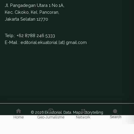
Jl. Pangadegan Utara 1 No.1A,
Kec. Cikoko, Kel. Pancoran,
Jakarta Selatan 12770
Telp.:
+62 8788 246 5333
E-Mail : editorial.ekuatorial [at] gmail.com
© 2026 Ekuatorial. Data. Maps. Storytelling
Home
Geo-Jurnalisme
Network
Search