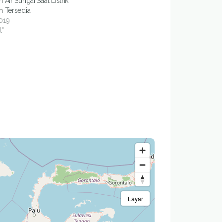
Air Sungai Saat Listrik
 Tersedia
2019
l"
Layar