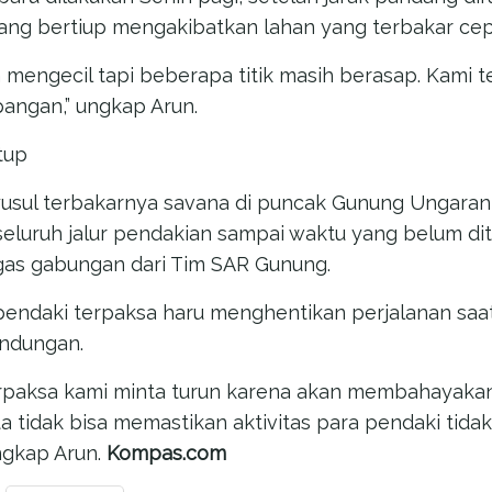
ng bertiup mengakibatkan lahan yang terbakar cep
ah mengecil tapi beberapa titik masih berasap. Kami
angan,” ungkap Arun.
tup
yusul terbakarnya savana di puncak Gunung Ungara
luruh jalur pendakian sampai waktu yang belum di
gas gabungan dari Tim SAR Gunung.
pendaki terpaksa haru menghentikan perjalanan sa
andungan.
erpaksa kami minta turun karena akan membahayaka
ita tidak bisa memastikan aktivitas para pendaki ti
ungkap Arun.
Kompas.com