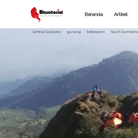
Beranda
Artikel
BENCANA ALAM
HUTAN
JAWA
KALIMANTAN
M
Central Sulawesi
gunung
kebakaran
South Sumater