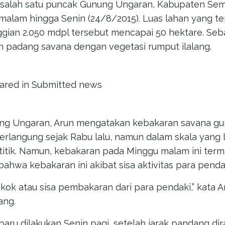
salah satu puncak Gunung Ungaran, Kabupaten Sema
malam hingga Senin (24/8/2015). Luas lahan yang t
gian 2.050 mdpl tersebut mencapai 50 hektare. Seb
h padang savana dengan vegetasi rumput ilalang.
eared in Submitted news
ng Ungaran, Arun mengatakan kebakaran savana g
rlangung sejak Rabu lalu, namun dalam skala yang l
titik. Namun, kebakaran pada Minggu malam ini ter
ahwa kebakaran ini akibat sisa aktivitas para penda
okok atau sisa pembakaran dari para pendaki,” kata A
ang.
u dilakukan Senin pagi, setelah jarak pandang di