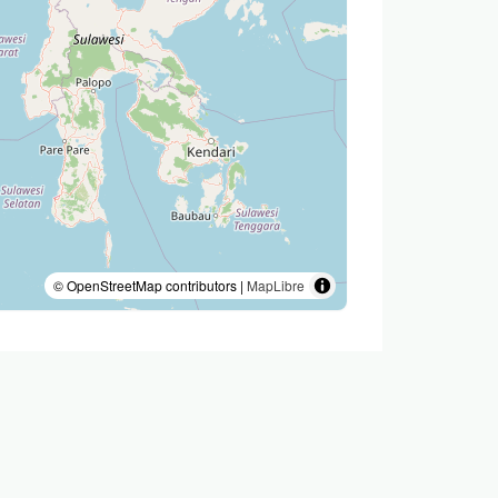
© OpenStreetMap contributors |
MapLibre