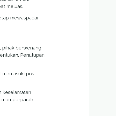
at meluas.
 tetap mewaspadai
n, pihak berwenang
tentukan. Penutupan
at memasuki pos
n keselamatan
dak memperparah