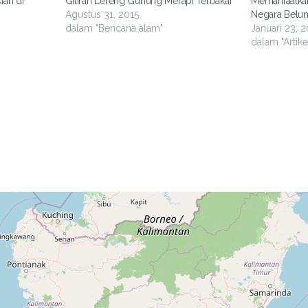
ian di
Giliran Lereng Gunung Merapi Terbakar
Memanfaatkan 
Agustus 31, 2015
Negara Belum
dalam "Bencana alam"
Januari 23, 
dalam "Artike