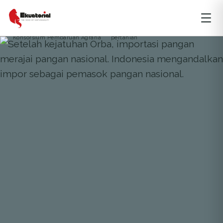
JAWA
OPINI
PANGAN
Konsorsium Pembaruan Agraria
pertanian