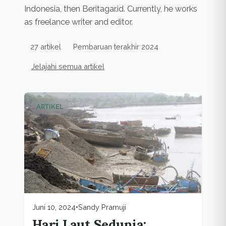
Indonesia, then Beritagar.id. Currently, he works
as freelance writer and editor.
27 artikel
Pembaruan terakhir 2024
Jelajahi semua artikel
Artikel penulis
ARTIKEL
Juni 10, 2024
•
Sandy Pramuji
Hari Laut Sedunia: