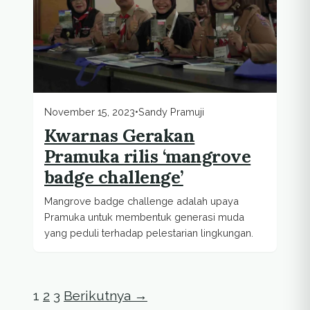
November 15, 2023
•
Sandy Pramuji
Kwarnas Gerakan
Pramuka rilis ‘mangrove
badge challenge’
Mangrove badge challenge adalah upaya
Pramuka untuk membentuk generasi muda
yang peduli terhadap pelestarian lingkungan.
Paginasi pos
Halaman
Halaman
Halaman
1
2
3
Berikutnya
→