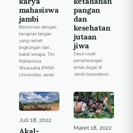
karya
ketahanan
mahasiswa
pangan
jambi
dan
kesehatan
Berinovasi dengan
kerajinan tangan
jutaan
yang ramah
jiwa
lingkungan dari
Daya rusak
batok kelapa. Tim
penambangan
Mahasiswa
emas ilegal di
Wirausaha (PMW)
Jambi berpotensi
Universitas Jambi
memicu krisis
sukses
pangan dan
menghadirkan
mengancam
Batoku Jambi.
kesehatan jutaan
Produk ini
nyawa.
menggunakan dua
jenis batok yang
Juli 18, 2022
memunculkan
Maret 18, 2022
Akal-
gradasi warna unik.