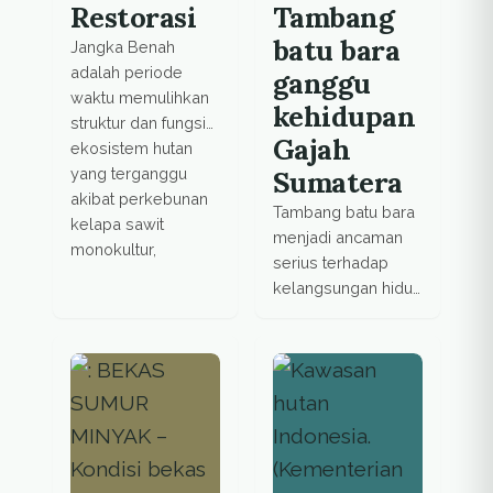
Restorasi
Tambang
batu bara
Jangka Benah
adalah periode
ganggu
waktu memulihkan
kehidupan
struktur dan fungsi
Gajah
ekosistem hutan
yang terganggu
Sumatera
akibat perkebunan
Tambang batu bara
kelapa sawit
menjadi ancaman
monokultur,
serius terhadap
kelangsungan hidup
gajah sumatera
(Elephas Maximus
Sumatranus)