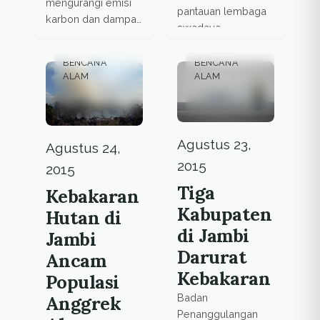
mengurangi emisi
pantauan lembaga
karbon dan dampak
swadaya
perubahan iklim
masyarakat
dengan mengajak
Komunitas
BENCANA
BENCANA
pengantin baru
ALAM
Konservasi
ALAM
menanam pohon di
Indonesia (KKI)
Taman Hutan Sejuta
Warsi (Warung
Cinta.
Informasi
Konsevasi),
Agustus 23,
Agustus 24,
kebakaran hebat
2015
2015
terjadi di lahan
Tiga
Kebakaran
gambut, sebagian
besar berada di
Kabupaten
Hutan di
dalam kawasan
di Jambi
Jambi
konsesi
Darurat
Ancam
perkebunan sawit
Kebakaran
milik perusahaan
Populasi
besar swasta dan
Anggrek
Badan
kawasan hutan
Penanggulangan