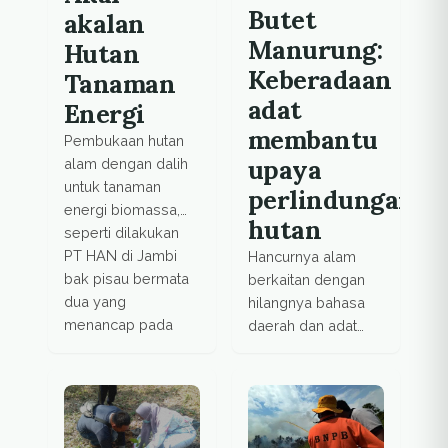
Butet
akalan
Manurung:
Hutan
Keberadaan
Tanaman
adat
Energi
membantu
Pembukaan hutan
upaya
alam dengan dalih
untuk tanaman
perlindungan
energi biomassa,
hutan
seperti dilakukan
PT HAN di Jambi
Hancurnya alam
bak pisau bermata
berkaitan dengan
dua yang
hilangnya bahasa
menancap pada
daerah dan adat
upaya mitigasi
istiadat. Budaya
perubahan iklim.
yang tidak
dilestarikan akan
mempengaruhi cara
pandang Orang