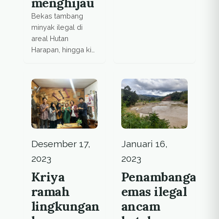
menghijau
Bekas tambang
minyak ilegal di
areal Hutan
Harapan, hingga kini
jejaknya masih
terlihat jelas. Ada
sumur yang terus
menyemburkan gas
Desember 17,
Januari 16,
2023
2023
Kriya
Penambangan
ramah
emas ilegal
lingkungan
ancam