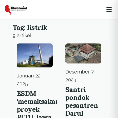
Tag: listrik
9 artikel
Desember 7,
Januari 22,
2023
2025
Santri
ESDM
pondok
‘memaksakan’
pesantren
proyek
Darul
PLTU Jawa