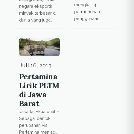
mengkaji 4
negara eksportir
permohonan
minyak terbesar di
penggunaan
dunia yang juga
kawasan hutan
merupakan anggota
untuk kegiatan
OPEC, Saudi Arabia
survei dan
dan Uni Emirat Arab
eksplorasi
(UEA), sedang
pertambangan
mempersiapkan
panas bumi, antara
proyek energi
Juli 16, 2013
lain yang diajukan
terbarukan pertama
oleh Pertamina
Pertamina
di Timur Tengah.
Geothermal Energy
Rencananya,
Lirik PLTM
dan Supreme
pembangkit tenaga
di Jawa
Energy Rajabasa.
surya ini
Barat
Direktur
membutuhkan lebih
Penggunaan
dari US$ 1,5 miliar
Jakarta, Ekuatorial –
Kawasan Hutan
pada akhir
Sebagai bentuk
Ditjen Planologi
2014, Gulf
perubahan visi
Kemenhut,
Times melaporkan
Pertamina menjadi