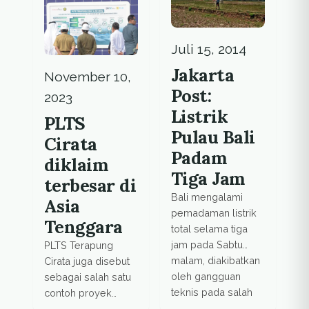
kebijakan
pemerintah saja.
Juli 15, 2014
Jakarta
November 10,
Post:
2023
Listrik
PLTS
Pulau Bali
Cirata
Padam
diklaim
Tiga Jam
terbesar di
Bali mengalami
Asia
pemadaman listrik
Tenggara
total selama tiga
jam pada Sabtu
PLTS Terapung
malam, diakibatkan
Cirata juga disebut
oleh gangguan
sebagai salah satu
teknis pada salah
contoh proyek
satu tegangan listrik
energi terbarukan