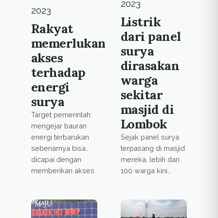
2023
2023
Listrik
Rakyat
dari panel
memerlukan
surya
akses
dirasakan
terhadap
warga
energi
sekitar
surya
masjid di
Target pemerintah
Lombok
mengejar bauran
Sejak panel surya
energi terbarukan
terpasang di masjid
sebenarnya bisa
mereka, lebih dari
dicapai dengan
100 warga kini
memberikan akses
dapat beribadah di
mandiri energi
bawah cahaya
surya kepada
energi dari sumber
masyarakat. Tinggal
terbarukan.
menunggu