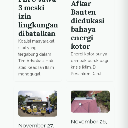
Afkar
3 meski
Banten
izin
diedukasi
lingkungan
bahaya
dibatalkan
energi
Koalisi masyarakat
kotor
sipil yang
Energi kotor punya
tergabung dalam
dampak buruk bagi
Tim Advokasi Hak
krisis iklim. Di
atas Keadilan Iklim
Pesantren Darul
menggugat
Afkar, Ujung Kulon,
Kementerian ESDM
Banten, akan
agar mencabut
dipasang solar
proyek
panel tenaga surya.
Pembangunan PLTU
Jawa 3/Tanjung Jati
A
November 26,
November 27,