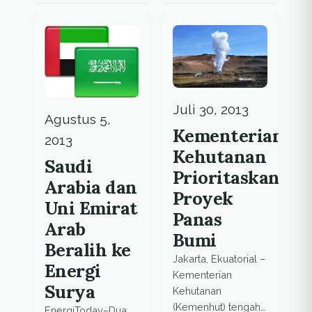
ekstra tinggi (SUTT)
yang penting di
di grid Banyuwangi,
Indonesia.
Jawa Timur. Kantor
PLN Bali
melaporkan bahwa
unit SUTT tersebut
Juli 30, 2013
tersambar petir
Agustus 5,
pada Sabtu malam
Kementerian
2013
saat hujan turun.
Kehutanan
This story also
Saudi
Prioritaskan
appeared in
Arabia dan
Submitted news
Proyek
Uni Emirat
Insiden itu terjadi
Panas
Arab
sekitar […]
Bumi
Beralih ke
Jakarta, Ekuatorial –
Energi
Kementerian
Surya
Kehutanan
(Kemenhut) tengah
EnergiToday–Dua