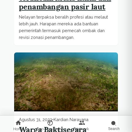
penambangan pasir laut
Nelayan terpaksa beralih profesi atau melaut
lebih jauh. Harapan mereka ada bantuan
pemerintah termasuk pemecah ombak dan
revisi zonasi penambangan.
BALI
Agustus 31, 2023
•
Kardian Narayana
Warga Baktisegara
Home
Geo-Jurnalisme
Network
Search