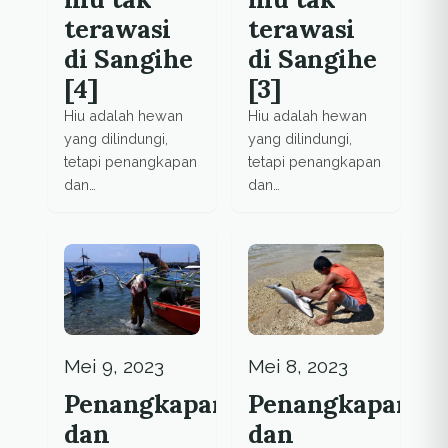
terawasi
terawasi
di Sangihe
di Sangihe
[4]
[3]
Hiu adalah hewan
Hiu adalah hewan
yang dilindungi,
yang dilindungi,
tetapi penangkapan
tetapi penangkapan
dan
dan
perdagangannya di
perdagangannya di
Sangihe luput dari
Sangihe luput dari
pengawasan.
pengawasan.
Mei 9, 2023
Mei 8, 2023
Penangkapan
Penangkapan
dan
dan