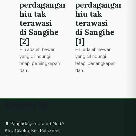
perdagangan
perdagangan
hiu tak
hiu tak
terawasi
terawasi
di Sangihe
di Sangihe
[2]
[1]
Hiu adalah hewan
Hiu adalah hewan
yang dilindungi,
yang dilindungi,
tetapi penangkapan
tetapi penangkapan
dan
dan
perdagangannya di
perdagangannya di
Sangihe luput dari
Sangihe luput dari
pengawasan.
pengawasan.
Ekuatorial
Jl. Pangadegan Utara 1 No.1A,
Kec. Cikoko, Kel. Pancoran,