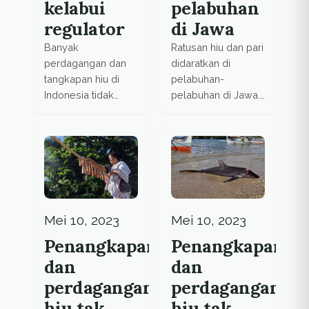
kelabui
pelabuhan
regulator
di Jawa
Banyak
Ratusan hiu dan pari
perdagangan dan
didaratkan di
tangkapan hiu di
pelabuhan-
Indonesia tidak
pelabuhan di Jawa.
terdeteksi dan
Sebagian spesies
ilegal. Pedagang
terancam punah
main kucing-
dan dilindungi.
kucingan hindari
Namun, tak ada
peraturan.
petugas yang
mengawasi
perdagangan ini.
Mei 10, 2023
Mei 10, 2023
Penangkapan
Penangkapan
dan
dan
perdagangan
perdagangan
hiu tak
hiu tak