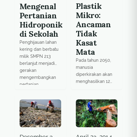
lingkungan.
Plastik
kelompok rentan.
Mengenal
Mikro:
Pertanian
Ancaman
Hidroponik
Tidak
di Sekolah
Kasat
Penghijauan lahan
kering dan berbatu
Mata
milik SMPN 213
Pada tahun 2050,
berlanjut menjadi
manusia
gerakan
diperkirakan akan
mengembangkan
menghasilkan 12
pertanian
miliar sampah.
hidroponik. Lebih
Setiap tahun, 8 juta
jauh dari itu, para
ton sampah plastik
guru dan murid
membanjiri laut.
sekolah ini juga
Diantara sampah
sedang
plastik ini, terdapat
mengembangkan
plastik mikro,
model usaha agar
Desember 3,
April 23, 2014