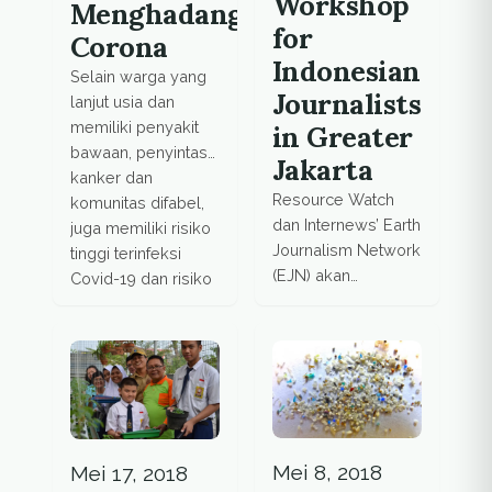
Workshop
Menghadang
for
Corona
Indonesian
Selain warga yang
Journalists
lanjut usia dan
memiliki penyakit
in Greater
bawaan, penyintas
Jakarta
kanker dan
Resource Watch
komunitas difabel,
dan Internews’ Earth
juga memiliki risiko
Journalism Network
tinggi terinfeksi
(EJN) akan
Covid-19 dan risiko
mengadakan
nya. Pemerintah
lokakarya di Jakarta
dituntut
untuk jurnalis
mengeluarkan
tentang penemuan,
rencana yang
penggunaan dan
terukur untuk
visualisasi data
memastikan
terbuka dalam
layanan dan jaminan
Mei 8, 2018
Mei 17, 2018
pelaporan
kesehatan bagi