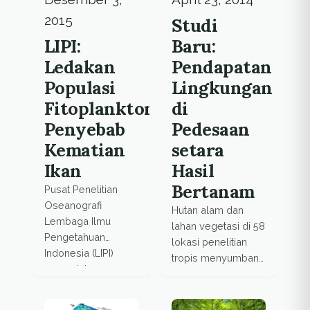
dengan diameter
dapat menciptakan
dibawah 5 milimiter
2015
Studi
pasar untuk produk
yang sudah
hidroponik mereka.
LIPI:
Baru:
memasuki tubuh
Baca selanjutnya.
Ledakan
Pendapatan
manusia melalui air
minuman dan
Populasi
Lingkungan
produk kosmetik.
Fitoplankton
di
Penyebab
Pedesaan
Kematian
setara
Ikan
Hasil
Bertanam
Pusat Penelitian
Oseanografi
Hutan alam dan
Lembaga Ilmu
lahan vegetasi di 58
Pengetahuan
lokasi penelitian
Indonesia (LIPI)
tropis menyumbang
menyatakan
28 persen dari total
penyebab kematian
pendapatan rumah
ikan secara massal
tangga – hampir