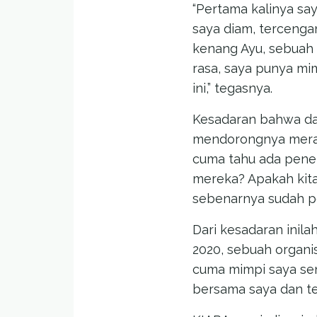
“Pertama kalinya sa
saya diam, tercengan
kenang Ayu, sebuah
rasa, saya punya m
ini,” tegasnya.
Kesadaran bahwa dat
mendorongnya meran
cuma tahu ada penel
mereka? Apakah kita
sebenarnya sudah pe
Dari kesadaran inil
2020, sebuah organi
cuma mimpi saya sendi
bersama saya dan te