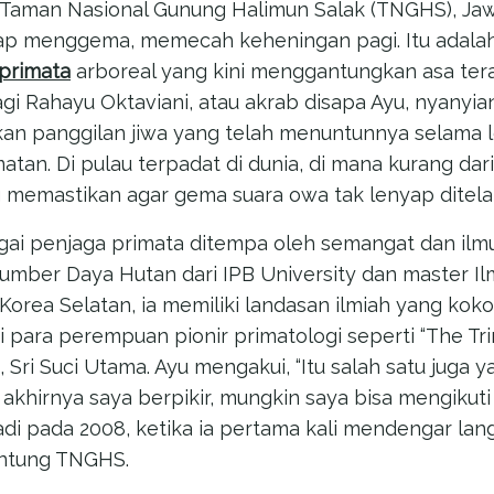
 Taman Nasional Gunung Halimun Salak (TNGHS), Jaw
ap menggema, memecah keheningan pagi. Itu adala
primata
arboreal yang kini menggantungkan asa tera
agi Rahayu Oktaviani, atau akrab disapa Ayu, nyanyia
kan panggilan jiwa yang telah menuntunnya selama le
tan. Di pulau terpadat di dunia, di mana kurang dari
ng memastikan agar gema suara owa tak lenyap dite
gai penjaga primata ditempa oleh semangat dan ilmu
Sumber Daya Hutan dari IPB University dan master Il
orea Selatan, ia memiliki landasan ilmiah yang koko
 para perempuan pionir primatologi seperti “The Tri
 Sri Suci Utama. Ayu mengakui, “Itu salah satu juga 
khirnya saya berpikir, mungkin saya bisa mengikuti je
adi pada 2008, ketika ia pertama kali mendengar la
jantung TNGHS.