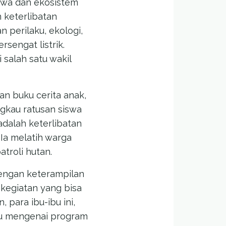
awa dan ekosistem
n keterlibatan
perilaku, ekologi,
sengat listrik.
 salah satu wakil
an buku cerita anak,
ngkau ratusan siswa
adalah keterlibatan
 Ia melatih warga
troli hutan.
engan keterampilan
 kegiatan yang bisa
para ibu-ibu ini,
Ayu mengenai program