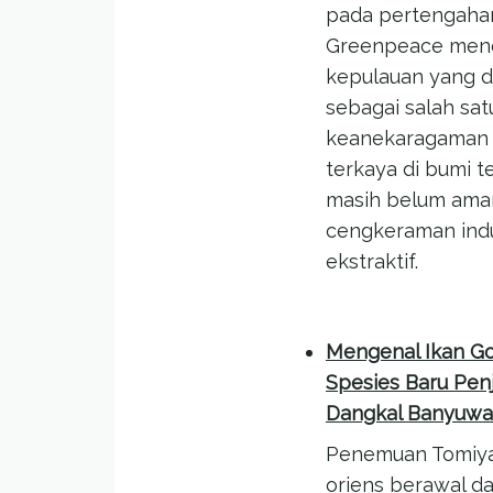
pada pertengahan
Greenpeace men
kepulauan yang d
sebagai salah sat
keanekaragaman h
terkaya di bumi t
masih belum aman
cengkeraman indu
ekstraktif.
Mengenal Ikan Go
Spesies Baru Pen
Dangkal Banyuwa
Penemuan Tomiy
oriens berawal da