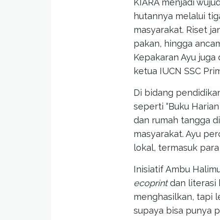
KIARA menjadi wuju
hutannya melalui tiga
masyarakat. Riset j
pakan, hingga ancama
Kepakaran Ayu juga d
ketua IUCN SSC Prim
Di bidang pendidika
seperti “Buku Haria
dan rumah tangga di 
masyarakat. Ayu perc
lokal, termasuk para
Inisiatif Ambu Hal
ecoprint
dan literasi
menghasilkan, tapi 
supaya bisa punya p