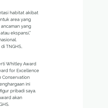
asi habitat akibat
untuk area yang
ni ancaman yang
tau ekspansi,”
asional.
n di TNGHS,
erti Whitley Award
ward for Excellence
n Conservation
Penghargaan ini
gur pribadi saya.
 Award akan
TNGHS.