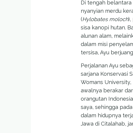
Di tengah belantara
nyanyian merdu ker
(
Hylobates moloch
),
sisa kanopi hutan. B
alunan alam, melain
dalam misi penyelama
tersisa, Ayu berjua
Perjalanan Ayu seba
sarjana Konservasi 
Womans University, K
awalnya berakar dari
orangutan Indonesia,
saya, sehingga pada a
dalam hidupnya terj
Jawa di Citalahab, 