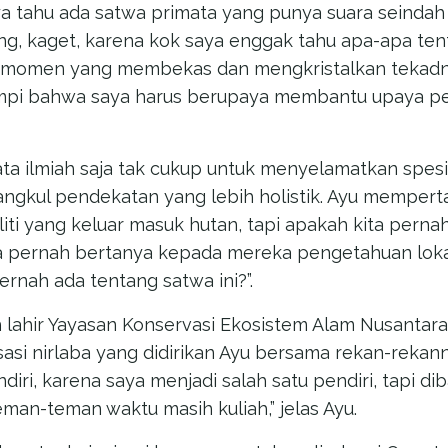
ya tahu ada satwa primata yang punya suara seindah
g, kaget, karena kok saya enggak tahu apa-apa tent
 momen yang membekas dan mengkristalkan tekadnya.
impi bahwa saya harus berupaya membantu upaya pe
a ilmiah saja tak cukup untuk menyelamatkan spesie
gkul pendekatan yang lebih holistik. Ayu mempert
iti yang keluar masuk hutan, tapi apakah kita pern
 pernah bertanya kepada mereka pengetahuan lokal
rnah ada tentang satwa ini?”.
ah lahir Yayasan Konservasi Ekosistem Alam Nusantar
sasi nirlaba yang didirikan Ayu bersama rekan-rekan
ri, karena saya menjadi salah satu pendiri, tapi dibal
man-teman waktu masih kuliah,” jelas Ayu.