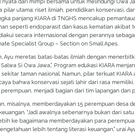
d nyata dari mimpi bersama untuk melindungi Owa J
 pilar utama: riset ilmiah, pendidikan konservasi, da
angka panjang KIARA di TNGHS mencakup pemantauan 
n seperti endoparasit dan kasus kematian akibat ter
iakui secara internasional dengan perannya sebagai
ate Specialist Group – Section on Small Apes.
n, Ayu meretas batas-batas ilmiah dengan menerbitk
n Salwa Si Owa Jawa,”. Program edukasi KIARA menja
sekitar taman nasional. Namun, pilar terkuat KIARA 
aya bahwa konservasi sejati lahir dari rasa memiliki.
 perempuan, menjadi bagian dari tim lapangan dan pa
imun, misalnya, memberdayakan 15 perempuan desa d
 keuangan. “Jadi awalnya sebenarnya bukan dari satu
lebih ke bagaimana memberdayakan para perempuan, 
engetahuan lebih tentang literasi keuangan,” urai 