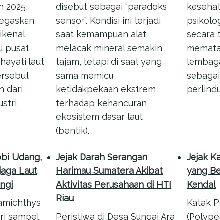
 2025,
disebut sebagai “paradoks
kesehat
egaskan
sensor”. Kondisi ini terjadi
psikolo
ikenal
saat kemampuan alat
secara 
u pusat
melacak mineral semakin
memata
ayati laut
tajam, tetapi di saat yang
lembaga
ersebut
sama memicu
sebaga
 dari
ketidakpekaan ekstrem
perlind
stri
terhadap kehancuran
ekosistem dasar laut
(bentik).
bi Udang,
Jejak Darah Serangan
Jejak K
jaga Laut
Harimau Sumatera Akibat
yang Be
ngi
Aktivitas Perusahaan di HTI
Kendal
Riau
amichthys
Katak P
ri sampel
Peristiwa di Desa Sungai Ara
(Polype