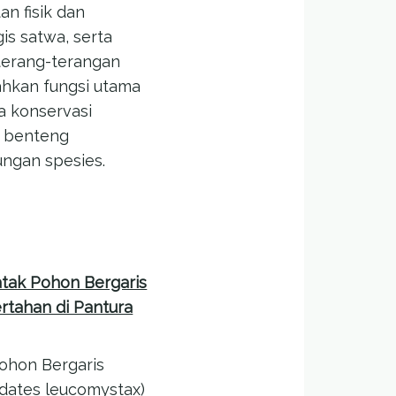
an fisik dan
gis satwa, serta
terang-terangan
hkan fungsi utama
 konservasi
i benteng
ungan spesies.
atak Pohon Bergaris
rtahan di Pantura
ohon Bergaris
dates leucomystax)