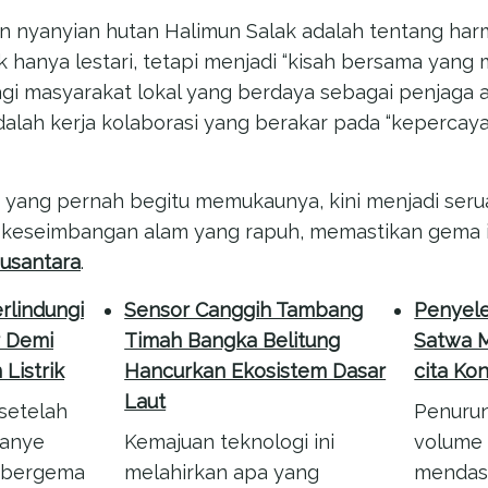
n nyanyian hutan Halimun Salak adalah tentang harmo
 hanya lestari, tetapi menjadi “kisah bersama ya
bagi masyarakat lokal yang berdaya sebagai penjaga 
alah kerja kolaborasi yang berakar pada “kepercaya
yang pernah begitu memukaunya, kini menjadi seru
a keseimbangan alam yang rapuh, memastikan gema 
usantara
.
rlindungi
Sensor Canggih Tambang
Penyel
 Demi
Timah Bangka Belitung
Satwa M
Listrik
Hancurkan Ekosistem Dasar
cita Ko
Laut
setelah
Penuru
anye
Kemajuan teknologi ini
volume 
 bergema
melahirkan apa yang
mendasa