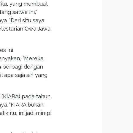
 itu, yang membuat
ang satwa ini,”
 “Dari situ saya
lestarian Owa Jawa
s ini
anyakan, “Mereka
ah berbagi dengan
 apa saja sih yang
a (KIARA) pada tahun
nya. “KIARA bukan
ik itu, ini jadi mimpi