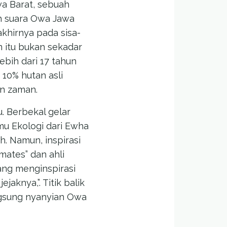
a Barat, sebuah
h suara Owa Jawa
khirnya pada sisa-
n itu bukan sekadar
bih dari 17 tahun
 10% hutan asli
lan zaman.
. Berbekal gelar
mu Ekologi dari Ewha
h. Namun, inspirasi
mates” dan ahli
yang menginspirasi
jaknya,”. Titik balik
ngsung nyanyian Owa