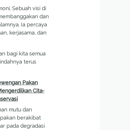
ni. Sebuah visi di
ng membanggakan dan
alamnya. Ia percaya
an, kerjasama, dan
an bagi kita semua
indahnya terus
ewengan Pakan
engerdilkan Cita-
nservasi
nan mutu dan
pakan berakibat
r pada degradasi