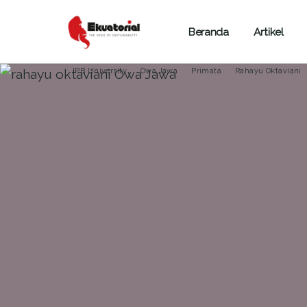
Beranda
Artikel
ARTIKEL
DUNIA FAUNA
JAWA
IPB University
Owa Jawa
Primata
Rahayu Oktaviani