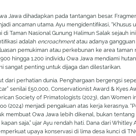
wa Jawa dihadapkan pada tantangan besar. Fragment
njadi ancaman utama. Ayu mengidentifikasi, “Khusus 
i di Taman Nasional Gunung Halimun Salak sejauh i
tifikasi adalah
encroachment
atau adanya gangguan a
rluasan pemukiman atau perkebunan ke area taman n
r 900 hingga 1.200 individu Owa Jawa mendiami huta
ni sangat penting untuk dijaga dan dilestarikan.
ut dari perhatian dunia. Penghargaan bergengsi sep
ar” senilai £50,000, Conservationist Award & Kyes A
rican Society of Primatologists (2023), dan Women i
oo (2024) menjadi pengakuan atas kerja kerasnya. “
uk membuat Owa Jawa lebih dikenal, bukan tentang fi
 kapan saja,” ujar Ayu rendah hati. Dana dari Whitley
mperkuat upaya konservasi di lima desa kunci di 