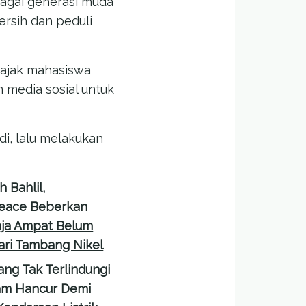
bagai generasi muda
rsih dan peduli
gajak mahasiswa
 media sosial untuk
i, lalu melakukan
 Bahlil,
eace Beberkan
aja Ampat Belum
ri Tambang Nikel
ang Tak Terlindungi
am Hancur Demi