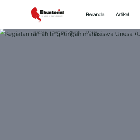
Beranda
Artikel
.
ARTIKEL
JAWA
KEBERLANJUTAN
sampah
Sampah Plastik
Unesa