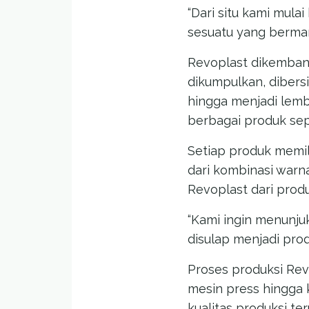
“Dari situ kami mula
sesuatu yang bermanf
Revoplast dikemban
dikumpulkan, dibers
hingga menjadi lemb
berbagai produk sep
Setiap produk memil
dari kombinasi warna
Revoplast dari produ
“Kami ingin menunj
disulap menjadi prod
Proses produksi Revo
mesin press hingga 
kualitas produksi te