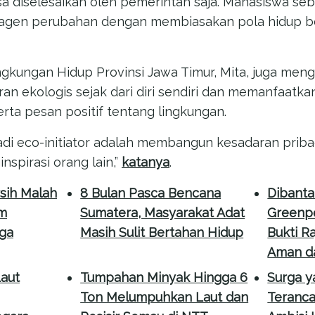
isa diselesaikan oleh pemerintah saja. Mahasiswa se
 agen perubahan dengan membiasakan pola hidup be
ngkungan Hidup Provinsi Jawa Timur, Mita, juga men
 ekologis sejak dari diri sendiri dan memanfaatkan
rta pesan positif tentang lingkungan.
di eco-initiator adalah membangun kesadaran pribad
nspirasi orang lain,”
katanya
.
rsih Malah
8 Bulan Pasca Bencana
Dibantah
m
Sumatera, Masyarakat Adat
Greenp
ga
Masih Sulit Bertahan Hidup
Bukti R
Aman da
aut
Tumpahan Minyak Hingga 6
Surga y
Ton Melumpuhkan Laut dan
Teranc