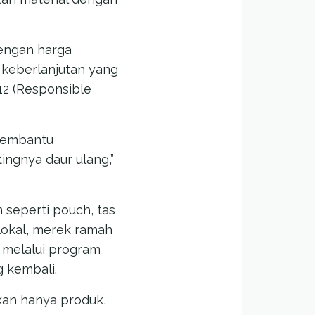
dengan harga
 keberlanjutan yang
12 (Responsible
 membantu
ngnya daur ulang,”
 seperti pouch, tas
 lokal, merek ramah
 melalui program
g kembali.
kan hanya produk,