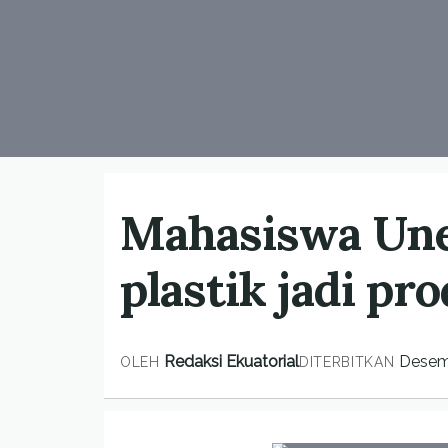
Mahasiswa Une
plastik jadi pr
Redaksi Ekuatorial
Desem
OLEH
DITERBITKAN