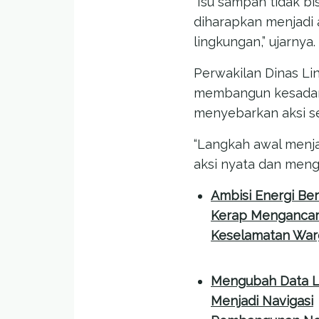
“Isu sampah tidak b
diharapkan menjadi
lingkungan,” ujarnya.
Perwakilan Dinas Li
membangun kesadaran
menyebarkan aksi se
“Langkah awal menja
aksi nyata dan mengi
Ambisi Energi Be
Kerap Menganca
Keselamatan War
Mengubah Data L
Menjadi Navigasi