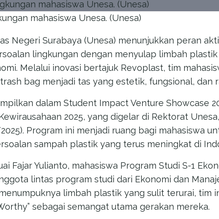
gkungan mahasiswa Unesa. (Unesa)
as Negeri Surabaya (Unesa) menunjukkan peran akt
oalan lingkungan dengan menyulap limbah plastik s
nomi. Melalui inovasi bertajuk Revoplast, tim maha
rash bag menjadi tas yang estetik, fungsional, dan 
tampilkan dalam Student Impact Venture Showcase 2
wirausahaan 2025, yang digelar di Rektorat Unesa,
2025). Program ini menjadi ruang bagi mahasiswa u
persoalan sampah plastik yang terus meningkat di Ind
uai Fajar Yulianto, mahasiswa Program Studi S-1 Eko
ggota lintas program studi dari Ekonomi dan Mana
menumpuknya limbah plastik yang sulit terurai, tim
 Worthy” sebagai semangat utama gerakan mereka.