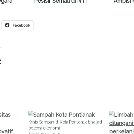
gara
Pesisir Semau di NTT
Ambisi 
Facebook
:
Krisis Sampah di Kota Pontianak bisa jadi
potensi ekonomi