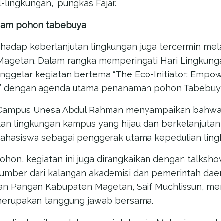
l-lingkungan,” pungkas Fajar.
nam pohon tabebuya
adap keberlanjutan lingkungan juga tercermin mela
Magetan. Dalam rangka memperingati Hari Lingkung
gelar kegiatan bertema “The Eco-Initiator: Empowe
” dengan agenda utama penanaman pohon Tabebuya
-Campus Unesa Abdul Rahman menyampaikan bahwa k
an lingkungan kampus yang hijau dan berkelanjutan,
hasiswa sebagai penggerak utama kepedulian ling
hon, kegiatan ini juga dirangkaikan dengan talksh
mber dari kalangan akademisi dan pemerintah daer
an Pangan Kabupaten Magetan, Saif Muchlissun, m
erupakan tanggung jawab bersama.