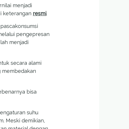
nilai menjadi
ari keterangan
resmi
.
 pascakonsumsi
 melalui pengepresan
olah menjadi
ntuk secara alami
yang membedakan
ebenarnya bisa
 pengaturan suhu
m. Meski demikian,
atan material dengan