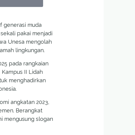
if generasi muda
ekali pakai menjadi
siswa Unesa mengolah
ramah lingkungan.
025 pada rangkaian
 Kampus II Lidah
ntuk menghadirkan
onesia.
nomi angkatan 2023,
jemen. Berangkat
 ini mengusung slogan