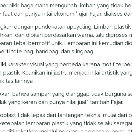
i berpikir bagaimana mengubah limbah yang tidak ber
aat dan punya nilai ekonomi,” ujar Fajar, diakses d
gkan dengan pendekatan upcycling. Limbah plastik
ihkan, dan dipilah berdasarkan warna, lalu diproses
aran tebal bermotif unik. Lembaran ini kemudian di
erti tote bag, handbag, dan slingbag.
iki karakter visual yang berbeda karena motif terbe
 plastik. Keunikan ini justru menjadi nilai artistik 
k tas lainnya.
ukkan bahwa sampah yang dianggap tidak berguna s
uk yang keren dan punya nilai jual,” tambah Fajar.
plast tidak lepas dari tantangan teknis, mulai dari
ketebalan lembaran plastik yang tidak selalu seraga
rus ditingkatkan melalui penyesuaian desain, pengu