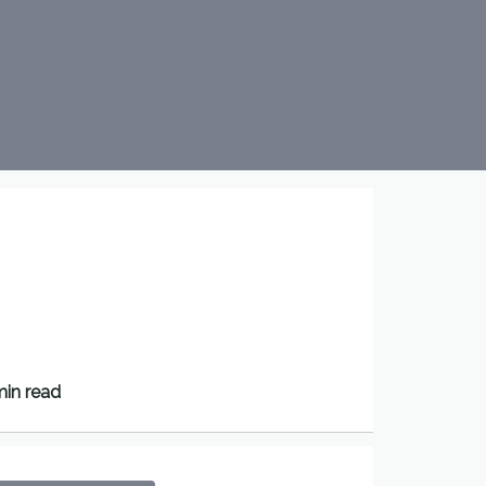
i
min read