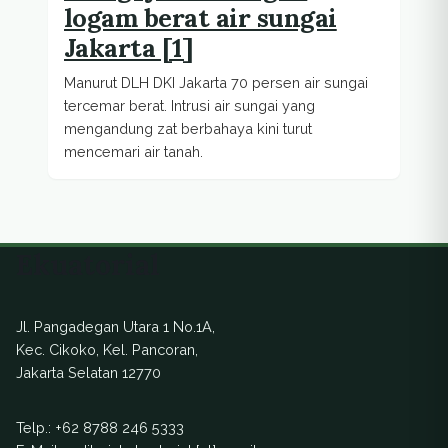
logam berat air sungai
Jakarta [1]
Manurut DLH DKI Jakarta 70 persen air sungai
tercemar berat. Intrusi air sungai yang
mengandung zat berbahaya kini turut
mencemari air tanah.
Ekuatorial
Jl. Pangadegan Utara 1 No.1A,
Kec. Cikoko, Kel. Pancoran,
Jakarta Selatan 12770
Telp.:
+62 8788 246 5333